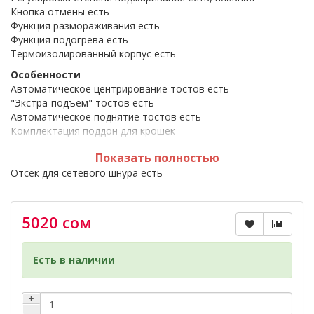
Кнопка отмены есть
Функция размораживания есть
Функция подогрева есть
Термоизолированный корпус есть
Особенности
Автоматическое центрирование тостов есть
"Экстра-подъем" тостов есть
Автоматическое поднятие тостов есть
Комплектация поддон для крошек
Материал корпуса пластик
Показать полностью
Подсветка элементов управления есть
Отсек для сетевого шнура есть
Длина сетевого шнура 100 см
Вес 1.6 кг
Дополнительная информация 7 степеней обжаривания
5020 сом
*** Размещённая на сайте информация не является
Есть в наличии
публичной афертой.
*** Характеристики и комплектация могут быть
изменены фирмой-производителем без
+
предварительного уведомления (в зависимости от
−