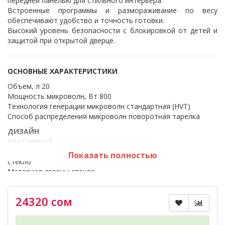
передней панелью для стильного интерьера.
Встроенные программы и размораживание по весу
обеспечивают удобство и точность готовки.
Высокий уровень безопасности с блокировкой от детей и
защитой при открытой дверце.
ОСНОВНЫЕ ХАРАКТЕРИСТИКИ
Объем, л 20
Мощность микроволн, Вт 800
Технология генерации микроволн стандартная (HVT)
Способ распределения микроволн поворотная тарелка
ДИЗАЙН
Цвет черный
Материал передней панели/ панели управления металл +
Показать полностью
стекло
Материал дверцы стекло
Материал рабочей камеры нержавеющая сталь
Способ открывания кнопка
24320 сом
Дверца открывается влево
Сплошное застекление дверцы Да