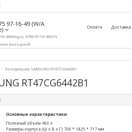
75 97-16-49 (W/A
Оплата
Доставка
e)
-16-49(Mega), 0700 97-16-49(O!)
енье выходной
Холодильник SAMSUNG RT47CG6442B1
NG RT47CG6442B1
1
Основные характеристики
Полезный объем 460 л
Размеры корпуса (Ш х В х Г) 700 * 1825 * 717 мм