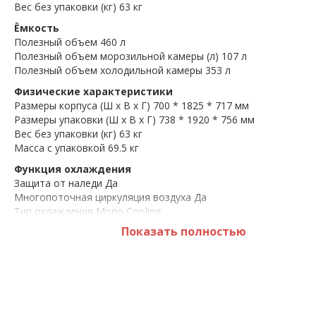
Вес без упаковки (кг) 63 кг
Ёмкость
Полезный объем 460 л
Полезный объем морозильной камеры (л) 107 л
Полезный объем холодильной камеры 353 л
Физические характеристики
Размеры корпуса (Ш х В х Г) 700 * 1825 * 717 мм
Размеры упаковки (Ш х В х Г) 738 * 1920 * 756 мм
Вес без упаковки (кг) 63 кг
Масса с упаковкой 69.5 кг
Функция охлаждения
Защита от наледи Да
Многопоточная циркуляция воздуха Да
Тип охлаждения Mono Cooling
Показать полностью
Характеристики холодильной камеры
Фильтр для устранения запаха Нет
Количество полок (всех) 3 шт
Материал полок Закаленное стекло
Количество ящиков для овощей и фруктов 1 шт
Количество дверных полок 4 шт