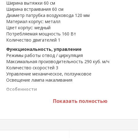
Ширина вытяжки 60 см
Ширина встраивания 60 см
Диаметр патрубка воздуховода 120 мм
Материал корпус: металл
Цвет корпус: медный
Потребляемая мощность 160 Вт
Количество двигателей 1
Функциональность, управление
Режимы работы отвод / циркуляция
Максимальная производительность 290 куб. м/ч
Количество скоростей 3
Управление механическое, ползунковое
Освещение лампа накаливания
Особенности
Фильтр жировой + угольный
Показать полностью
Максимальный уровень шума 52 дБ
Вес 7.5 кг
*** Размещённая на сайте информация не является
публичной афертой.
*** Характеристики и комплектация могут быть изме