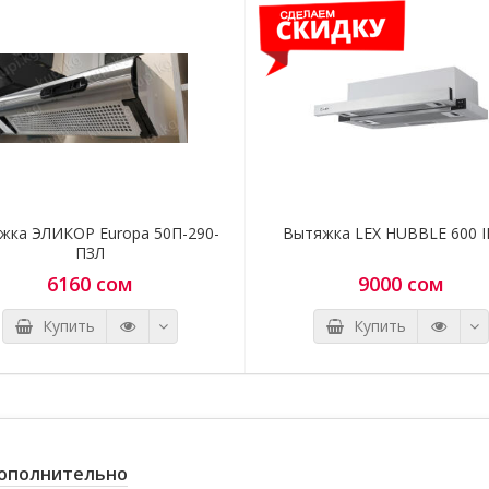
фирмой-производителем без предварительного
уведомления (в зависимости от страны производител
страны продажи). Во избежание проблем свяжитесь с
нашими консультантами.
*** Если вы заметили ошибку в описании, пожалуйста, сооб
нам по адресу:
kupi.kg@mail.ru
либо по тел.:
0775 97 16 49, 
16 49
жка ЭЛИКОР Europa 50П-290-
Вытяжка LEX HUBBLE 600 
ПЗЛ
6160 сом
9000 сом
Купить
Купить
ополнительно