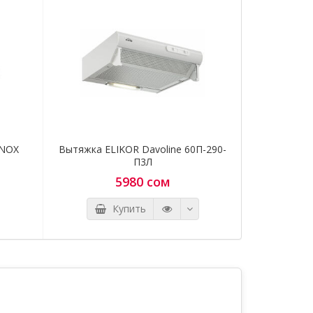
я и
щите
0700 97
INOX
Вытяжка ELIKOR Davoline 60П-290-
Вытяжка
П3Л
5980 сом
Купить