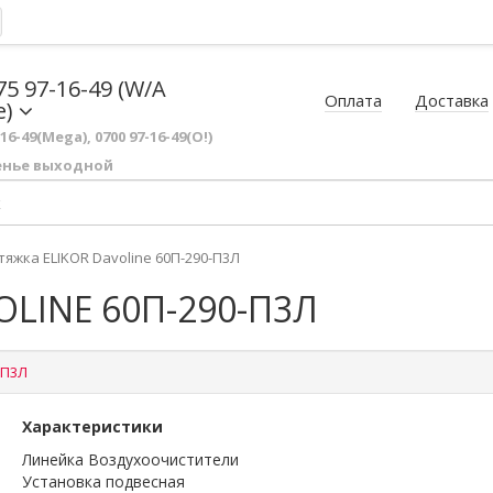
75 97-16-49 (W/A
Оплата
Доставка
e)
-16-49(Mega), 0700 97-16-49(O!)
енье выходной
тяжка ELIKOR Davoline 60П-290-П3Л
LINE 60П-290-П3Л
-П3Л
Характеристики
Линейка Воздухоочистители
Установка подвесная