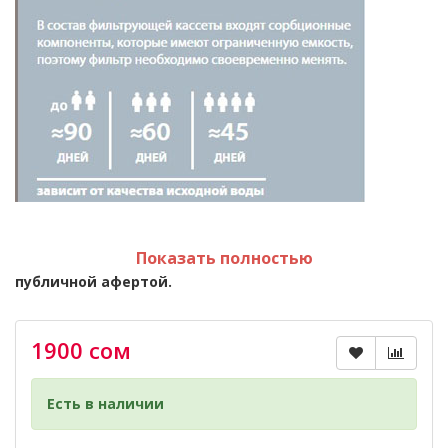
Показать полностью
*** Размещённая на сайте информация не является
публичной афертой.
*** Характеристики и комплектация могут быть
изменены фирмой-производителем без
предварительного уведомления (в зависимости от
1900 сом
страны производителя и страны продажи). Во
избежание проблем свяжитесь с нашими
консультантами.
Есть в наличии
*** Если вы заметили ошибку в описании, пожалуйста,