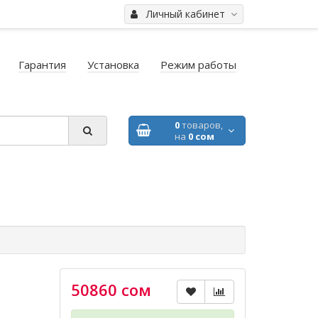
Личный кабинет
Гарантия
Установка
Режим работы
0
товаров,
на
0 сом
50860 сом