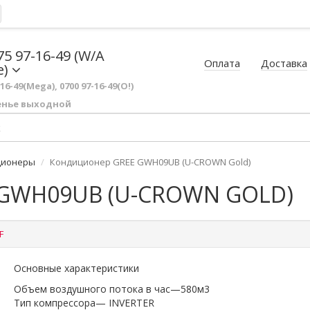
75 97-16-49 (W/A
Оплата
Доставка
e)
-16-49(Mega), 0700 97-16-49(O!)
енье выходной
ционеры
Кондиционер GREE GWH09UB (U-CROWN Gold)
GWH09UB (U-CROWN GOLD)
F
Основные характеристики
Объем воздушного потока в час—580м3
Тип компрессора— INVERTER