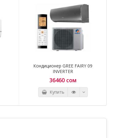
щите
0700 97
Кондиционер GREE FAIRY 09
Кондицион
INVERTER
36460 сом
Купить