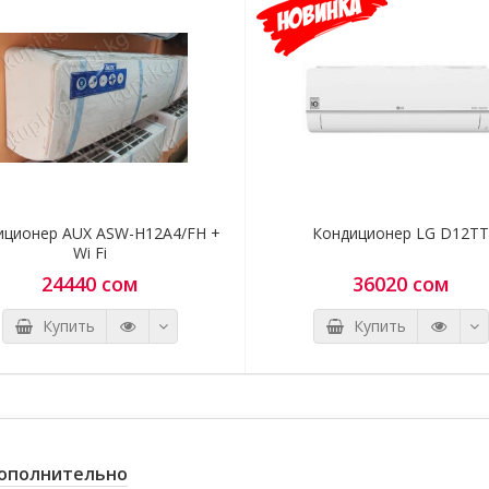
страны продажи). Во избежание проблем свяжитесь с
нашими консультантами.
*** Если вы заметили ошибку в описании, пожалуйста, сооб
нам по адресу:
kupi.kg@mail.ru
либо по тел.:
0775 97 16 49, 
16 49
иционер AUX ASW-H12A4/FH +
Кондиционер LG D12TT
Wi Fi
24440 сом
36020 сом
Купить
Купить
ополнительно