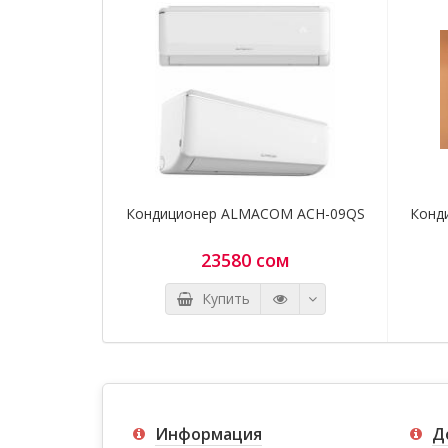
Кондиционер ALMACOM ACH-09QS
Конд
23580 сом
Купить
Информация
Д