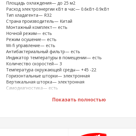
Площадь охлаждения— до 25 м2
Расход электроэнергии кВт в час— 0.6кВт-0.9кВт
Тип хладагента— R32
Страна производитель— Китай
Монтажный комплект— есть
Ночной режим— есть
Режим осушение— есть
Wi-fi управление— есть
Антибактериальный фильтр— есть
Индикатор температуры в помещении— есть
Количество скоростей— 3
Температура окружающей среды— +45 -22
Горизонтальные шторки— электронная
Вертикальная шторка— электронная
Самодиагностика— есть
Функцией Ifeel— есть
Показать полностью
*** Размещённая на сайте информация не является
публичной афертой.
*** Характеристики и комплектация могут быть изме
фирмой-производителем без предварительного
уведомления (в зависимости от страны производител