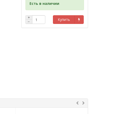
Есть в наличии
+
Купить
−
нены
я и