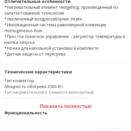
Отличительные особенности
*Нагревательный элемент Hedgehog, произведенный по
запатентованной технологии
*Увеличенный воздухозаборник Intake
*Инновационная система равномерной конвекции
Homogeneous flow
*Простое понятное управление – регулятор температуры и
кнопка запуска
*Ножки для напольной установки в комплекте
*Датчик защиты от перегрева
Технические характеристики
Тип конвектор
Мощность обогрева 2500 Вт
Тип нагревательного элемента монолитный
Максимальная площадь обогрева 30 кв.м
Напряжение 220/230 В
Показать полностью
Функциональность
Количество режимов работы 1
Вентиляция без нагрева нет
Термостат есть