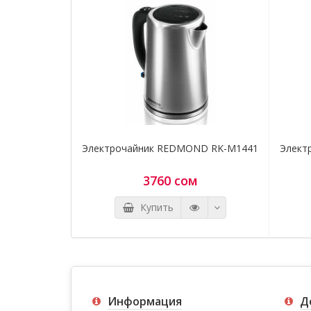
Электрочайник REDMOND RK-M1441
Элект
3760 сом
Купить
Информация
Д