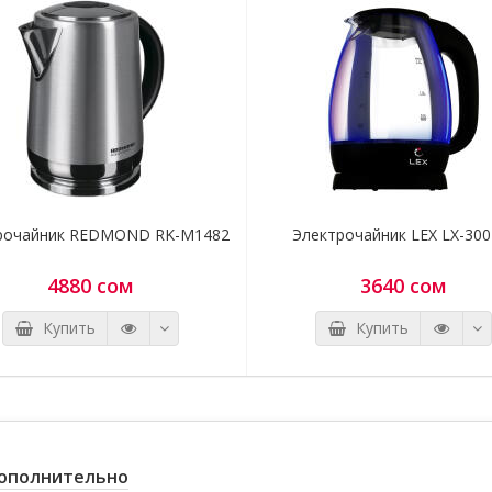
страны продажи). Во избежание проблем свяжитесь с
нашими консультантами.
*** Если вы заметили ошибку в описании, пожалуйста, сооб
нам по адресу:
kupi.kg@mail.ru
либо по тел.:
0775 97 16 49, 
16 49
рочайник REDMOND RK-M1482
Электрочайник LEX LX-300
4880 сом
3640 сом
Купить
Купить
ополнительно