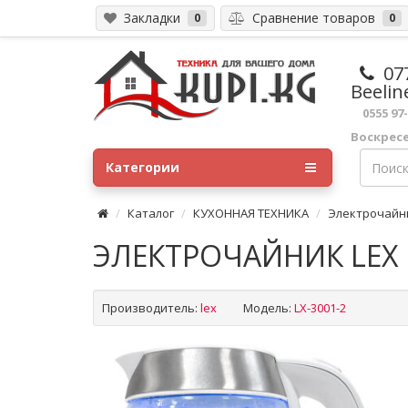
Закладки
Сравнение товаров
0
0
07
Beelin
0555 97
Воскрес
Категории
Каталог
КУХОННАЯ ТЕХНИКА
Электрочайн
ЭЛЕКТРОЧАЙНИК LEX L
Производитель:
lex
Модель:
LX-3001-2