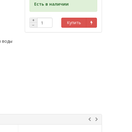
Есть в наличии
+
Купить
−
з воды
нены
я и