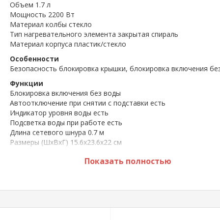
Объем 1.7 л
Мощность 2200 Вт
Материал колбы стекло
Тип нагревательного элемента закрытая спираль
Материал корпуса пластик/стекло
Особенности
Безопасность блокировка крышки, блокировка включения бе
Функции
Блокировка включения без воды
Автоотключение при снятии с подставки есть
Индикатор уровня воды есть
Подсветка воды при работе есть
Длина сетевого шнура 0.7 м
Размеры (ШхВхГ) 15.6x23.6x22 см
Вес 1.1 кг
Показать полностью
*** Размещённая на сайте информация не является
публичной афертой.
*** Характеристики и комплектация могут быть изме
фирмой-производителем без предварительного
уведомления (в зависимости от страны производител