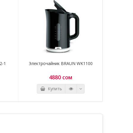
щите
0700 97
2-1
Электрочайник BRAUN WK1100
Электроч
4880 сом
Купить