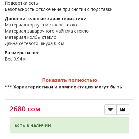
Подсветка есть
Безопасность отключение при снятии с подставки
Дополнительные характеристики
Материал корпуса металл/стекло
Материал заварочного чайника стекло
Материал колбы стекло
Длина сетевого шнура 0.8 м
Размеры и вес
Вес 0.94 кг
*** Размещённая на сайте информация не является
Показать полностью
публичной афертой.
*** Характеристики и комплектация могут быть
изменены фирмой-производителем без
предварительного уведомления (в зависимости от
страны производителя и страны продажи). Во
2680 сом
избежание проблем свяжитесь с нашими
консультантами.
Есть в наличии
*** Если вы заметили ошибку в описании, пожалуйста,
сообщите нам по адресу:
kupi.kg@mail.ru
либо по тел.: