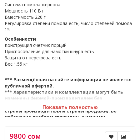
Система помола жернова
Мощность 110 Вт
Вместимость 220 г
Регулировка степени помола есть, число степеней помола -
15
Особенности
Конструкция счетчик порций
Приспособление для намотки шнура есть
Защита от перегрева есть
Вес 1.55 кг
*** Размещённая на сайте информация не является
публичной афертой.
*** Характеристики и комплектация могут быть
изменены фирмой-производителем без
предварительного уведомления (в зависимости от
Показать полностью
страны производителя и страны продажи). Во
избежание проблем свяжитесь с нашими
консультантами.
9800 сом
*** Если вы заметили ошибку в описании, пожалуйста,