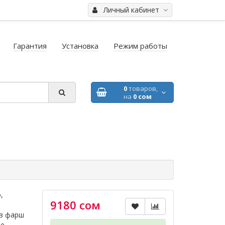
Личный кабинет
Гарантия
Установка
Режим работы
0
товаров,
на
0 сом
,
9180 сом
 в фарш
ие