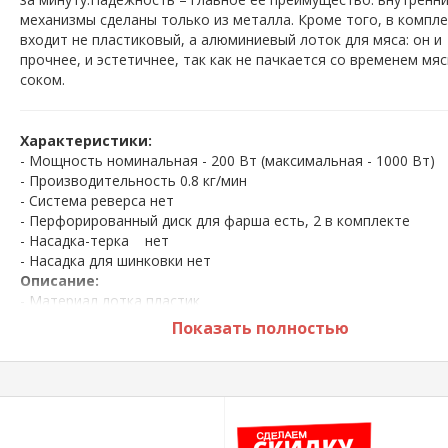
механизмы сделаны только из металла. Кроме того, в компле
входит не пластиковый, а алюминиевый лоток для мяса: он и
прочнее, и эстетичнее, так как не пачкается со временем мя
соком.
Характеристики:
- Мощность номинальная - 200 Вт (максимальная - 1000 Вт)
- Производительность 0.8 кг/мин
- Система реверса нет
- Перфорированный диск для фарша есть, 2 в комплекте
- Насадка-терка нет
- Насадка для шинковки нет
Описание:
- Материал лотка пластик
- Материал корпуса пластик
Показать полностью
- Длина сетевого шнура 0.9 м
- Габариты (ШxВxГ)164x391x327 мм
- Вес 3кг
*** Размещённая на сайте информация не является