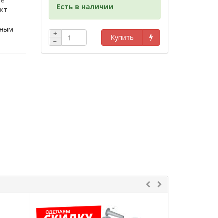
Есть в наличии
кт
сным
+
Купить
−