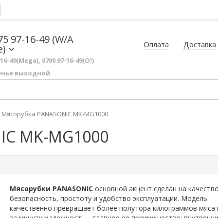
75 97-16-49 (W/A
Оплата
Доставка
e)
-16-49(Mega), 0700 97-16-49(O!)
енье выходной
Мясорубка PANASONIC MK-MG1000
IC MK-MG1000
Мясорубки PANASONIC
основной акцент сделан на качество
безопасность, простоту и удобство эксплуатации. Модель
качественно превращает более полутора килограммов мяса
за минуту.Надежность – главное ее преимущество: внутренн