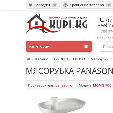
Закладки
Сравнение товаров
0
0
07
Beelin
0555 97
Воскрес
Категории
Каталог
КУХОННАЯ ТЕХНИКА
Мясорубки
МЯСОРУБКА PANASON
Производитель:
panasonic
Модель:
MK-MG1000