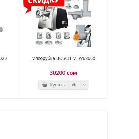
нены
я и
щите
0700 97
020
Мясорубка BOSCH MFW68660
Мясорубка
30200 сом
Купить