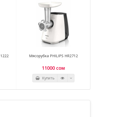
нены
я и
1222
Мясорубка PHILIPS HR2712
Мясору
щите
0700 97
11000 сом
Купить