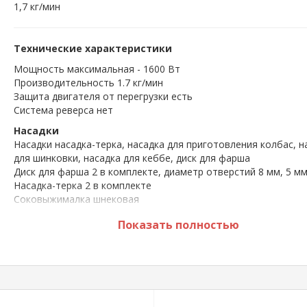
1,7 кг/мин
Технические характеристики
Мощность максимальная - 1600 Вт
Производительность 1.7 кг/мин
Защита двигателя от перегрузки есть
Система реверса нет
Насадки
Насадки насадка-терка, насадка для приготовления колбас, н
для шинковки, насадка для кеббе, диск для фарша
Диск для фарша 2 в комплекте, диаметр отверстий 8 мм, 5 м
Насадка-терка 2 в комплекте
Соковыжималка шнековая
Насадка для шинковки 1 в комплекте
Показать полностью
Насадка для приготовления колбас 2 в комплекте
Особенности
Материал корпуса пластик
Можно мыть в посудомоечной машине да
Длина сетевого шнура 1 м