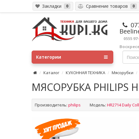
Закладки
Сравнение товаров
0
0
07
Beelin
0555 97
Воскрес
Категории
Каталог
КУХОННАЯ ТЕХНИКА
Мясорубки
МЯСОРУБКА PHILIPS H
Производитель:
philips
Модель:
HR2714 Daily Col