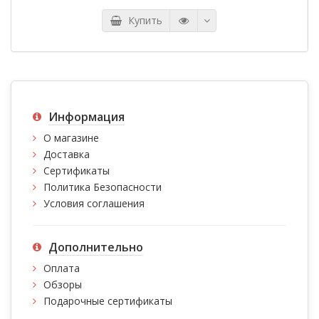
избежание проблем свяжитесь с нашими
консультантами.
Купить
*** Если вы заметили ошибку в описании, пожалуйста,
сообщите нам по адресу:
kupi.kg@mail.ru
либо по тел.:
0775 97 16 49, 0700 97 16 49
Информация
О магазине
Доставка
Сертификаты
Политика Безопасности
Условия соглашения
Дополнительно
Оплата
Обзоры
Подарочные сертификаты