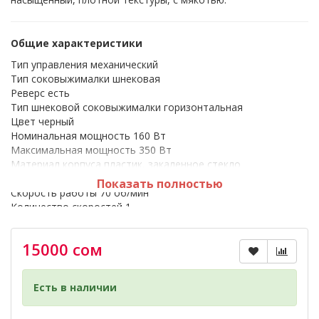
Общие характеристики
Тип управления механический
Тип соковыжималки шнековая
Реверс есть
Тип шнековой соковыжималки горизонтальная
Цвет черный
Номинальная мощность 160 Вт
Максимальная мощность 350 Вт
Материал корпуса пластик, закаленное стекло
Тип двигателя DC (постоянного тока)
Показать полностью
Скорость работы 70 об/мин
Количество скоростей 1
Уровень шума < 69 дБ
Диаметр загрузочного отверстия 40 мм
15000 сом
Напряжение 220–240 В, 50 Гц
Размер горловины 40 × 45 мм
Резервуар для сока 800 мл
Есть в наличии
Индикатор уровня сока да
Резервуар для жмыха 700 мл