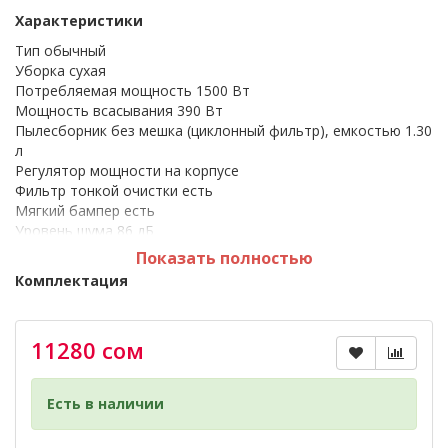
Характеристики
Тип обычный
Уборка сухая
Потребляемая мощность 1500 Вт
Мощность всасывания 390 Вт
Пылесборник без мешка (циклонный фильтр), емкостью 1.30
л
Регулятор мощности на корпусе
Фильтр тонкой очистки есть
Мягкий бампер есть
Уровень шума 86 дБ
Длина сетевого шнура 7 м
Показать полностью
Комплектация
Труба всасывания телескопическая
Основная щетка 2-Step (NB810)
11280 сом
Габариты и вес
Размеры пылесоса (ШxГxВ) 26.5x43.6x31.4 cм
Вес 4.6 кг
Есть в наличии
Функции
Возможности автосматывание сетевого шнура, ножной