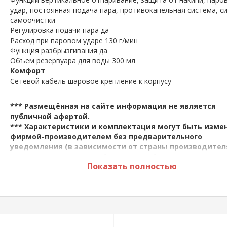
удар, постоянная подача пара, противокапельная система, с
самоочистки
Регулировка подачи пара да
Расход при паровом ударе 130 г/мин
Функция разбрызгивания да
Объeм резервуара для воды 300 мл
Комфорт
Сетевой кабель шаровое крепление к корпусу
*** Размещённая на сайте информация не является
публичной афертой.
*** Характеристики и комплектация могут быть изме
фирмой-производителем без предварительного
уведомления (в зависимости от страны производител
страны продажи). Во избежание проблем свяжитесь с
Показать полностью
нашими консультантами.
*** Если вы заметили ошибку в описании, пожалуйста, сооб
нам по адресу:
kupi.kg@mail.ru
либо по тел.:
0775 97 16 49, 
16 49