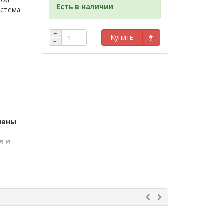
Есть в наличии
истема
+
Купить
−
нены
я и
щите
0700 97