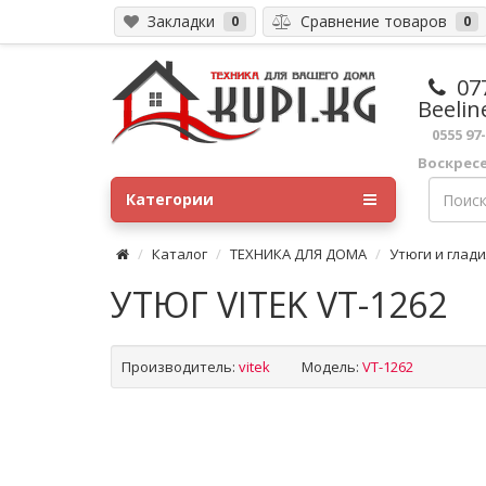
Закладки
Сравнение товаров
0
0
07
Beelin
0555 97
Воскрес
Категории
Каталог
ТЕХНИКА ДЛЯ ДОМА
Утюги и глад
УТЮГ VITEK VT-1262
Производитель:
vitek
Модель:
VT-1262