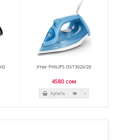
BKG
Утюг PHILIPS DST3020/20
Утюг P
4580 сом
Купить