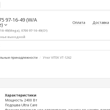
75 97-16-49 (W/A
Оплата
Доставка
e)
-16-49(Mega), 0700 97-16-49(O!)
енье выходной
ильные принадлежности
Утюг VITEK VT-1262
Характеристики
Мощность 2400 Вт
Подошва Ultra Care
Функции вертикальное отпаривание, защита от накипи, паро