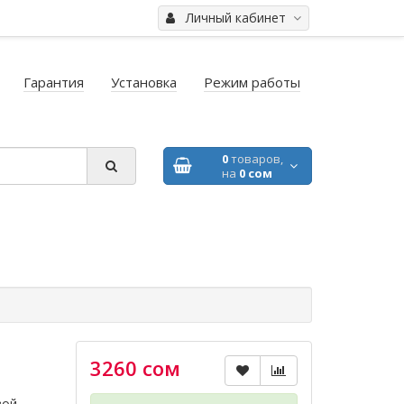
Личный кабинет
Гарантия
Установка
Режим работы
0
товаров,
на
0 сом
3260 сом
вой