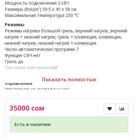
Мощность подключения 2 кВт
Размеры (ВхШхГ) 59.5 х 45 x 58 см
Максимальная температура 250 °C
Режимы
Режимы нагрева большой гриль, верхний нагрев, верхний
нагрев + нижний нагрев, гриль + конвекция, конвекция,
нижний нагрев, нижний нагрев + конвекция
Число автоматических программ 7
Функция СВЧ нет
Гриль да
Тип гриля электрический
Конвекция да
Показать полностью
Управление
Управление со смартфона нет
Переключатели поворотные
Тип поворотных переключателей тактовые
35000 сом
Утапливаемые переключатели да
Особенности
Особенности конструкции дисплей, подсветка камеры
Есть в наличии
Дополнительные функции быстрый нагрев,
размораживание, таймер