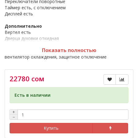
Переключатели поворотные
Таймер есть, с отключением
Дисплей есть
Дополнительно
Вертел есть
Дверца духовки откидная
Очистка духовки гидролизная
Показать полностью
Другие функции и особенности подсветка камеры,
вентилятор охлаждения, защитное отключение
Часы есть, электронные
Фасад: нержавеющая сталь
22780 сом
Особенности
Вертел с электроприводом
Съемные проволочные направляющие духовки
Есть в наличии
Гриль электрический
Таймер сенсорный
+
Подсветка духовки двойная
−
Усиленный гриль с конвекцией
Купить
*** Размещённая на сайте информация не является