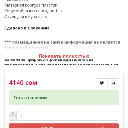
Материал корпуса пластик
Конусообразных насадок 1 шт
Отсек для шнура есть
Сделано в Словении
*** Размещённая на сайте информация не является
публичной афертой.
*** Характеристики и комплектация могут быть
Показать полностью
изменены фирмой-производителем без
предварительного уведомления (в зависимости от
страны производителя и страны продажи). Во
избежание проблем свяжитесь с нашими
4140 сом
консультантами.
*** Если вы заметили ошибку в описании, пожалуйста,
Есть в наличии
сообщите нам по адресу:
kupi.kg@mail.ru
либо по тел.:
0775 97 16 49, 0700 97 16 49
+
−