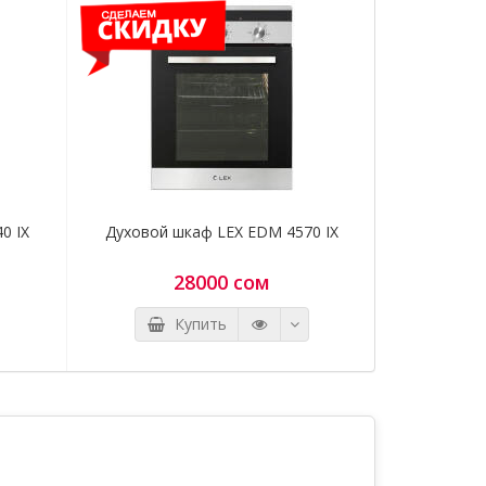
я
0 IX
Духовой шкаф LEX EDM 4570 IX
Духовой шк
нены
28000 сом
я и
Купить
щите
0700 97