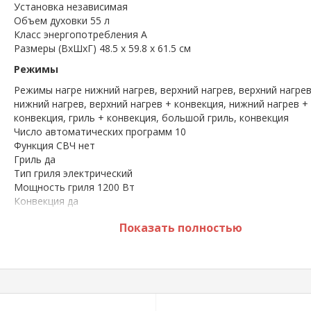
Установка независимая
Объем духовки 55 л
Класс энергопотребления A
Размеры (ВхШхГ) 48.5 х 59.8 x 61.5 см
Режимы
Режимы нагре нижний нагрев, верхний нагрев, верхний нагрев
нижний нагрев, верхний нагрев + конвекция, нижний нагрев +
конвекция, гриль + конвекция, большой гриль, конвекция
Число автоматических программ 10
Функция СВЧ нет
Гриль да
Тип гриля электрический
Мощность гриля 1200 Вт
Конвекция да
Управление
Показать полностью
Управление со смартфона нет
Переключатели сенсорные
Особенности
Особенности конструкции часы, подсветка камеры, вертел,